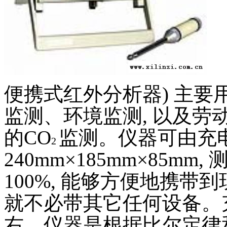
便携式红外分析器
)
主要
监测、环境监测
,
以及劳
的
CO
监测。仪器可由充
2
240mm
×
185mm
×
85mm,
100%,
能够方便地携带到
就不必带其它任何设备。
右。仪器是根据比尔定律