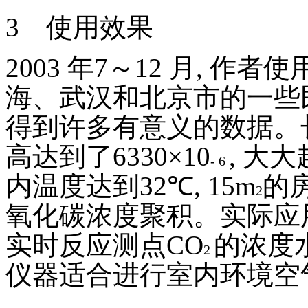
3
使用效果
2003
年
7
～
12
月
,
作者使
海、武汉和北京市的一些
得到许多有意义的数据。
高达到了
6330
×
10
,
大大
- 6
内温度达到
32
℃
, 15m
的
2
氧化碳浓度聚积。实际应
实时反应测点
CO
的浓度
2
仪器适合进行室内环境空