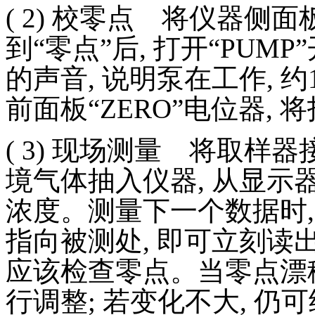
( 2)
校零点 将仪器侧面
到“零点”后
,
打开“
PUMP
的声音
,
说明泵在工作
,
约
前面板“
ZERO
”电位器
,
将
( 3)
现场测量 将取样器
境气体抽入仪器
,
从显示
浓度。测量下一个数据时
指向被测处
,
即可立刻读
应该检查零点。当零点漂
行调整
;
若变化不大
,
仍可